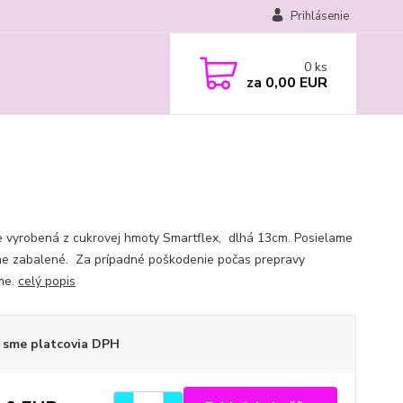
Prihlásenie
0
ks
za
0,00 EUR
e vyrobená z cukrovej hmoty Smartflex, dlhá 13cm. Posielame
ne zabalené. Za prípadné poškodenie počas prepravy
me.
celý popis
 sme platcovia DPH