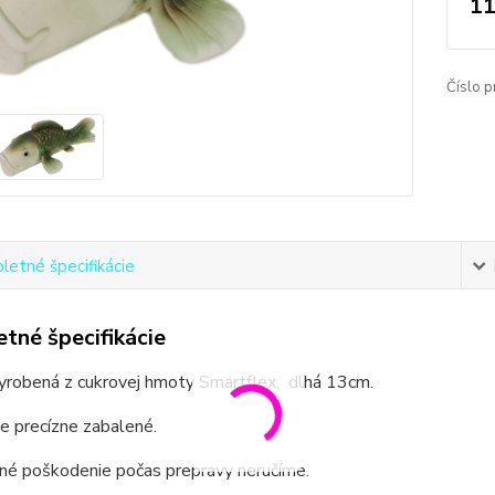
11
Číslo p
etné špecifikácie
tné špecifikácie
vyrobená z cukrovej hmoty Smartflex, dlhá 13cm.
e precízne zabalené.
dné poškodenie počas prepravy neručíme.