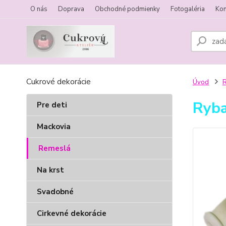
O nás
Doprava
Obchodné podmienky
Fotogaléria
Kon
Cukrové dekorácie
Úvod
Ryba
Pre deti
Mackovia
Remeslá
Na krst
Svadobné
Cirkevné dekorácie