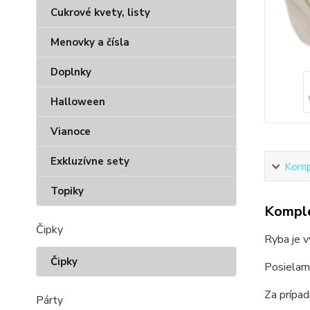
Cukrové kvety, listy
Menovky a čísla
Doplnky
Halloween
Vianoce
Exkluzívne sety
Kompl
Topiky
Komple
Čipky
Ryba je 
Čipky
Posielam
Za prípa
Párty