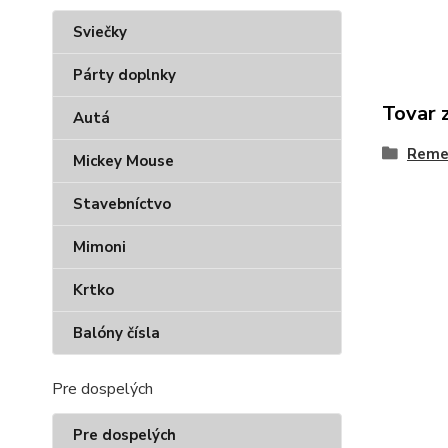
Sviečky
Párty doplnky
Tovar 
Autá
Reme
Mickey Mouse
Stavebníctvo
Mimoni
Krtko
Balóny čísla
Pre dospelých
Pre dospelých