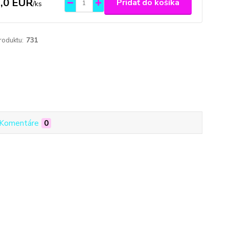
,0 EUR
Pridať do košíka
/
ks
roduktu:
731
Komentáre
0