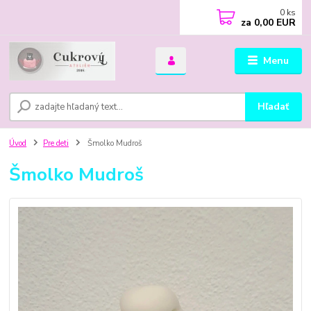
0
ks
za
0,00 EUR
Menu
Hľadať
Úvod
Pre deti
Šmolko Mudroš
Šmolko Mudroš