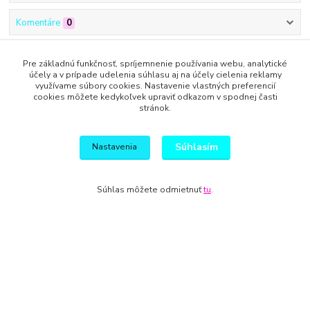
Komentáre
0
Kompletné špecifikácie
Pre základnú funkčnosť, spríjemnenie používania webu, analytické
účely a v prípade udelenia súhlasu aj na účely cielenia reklamy
využívame súbory cookies. Nastavenie vlastných preferencií
Postavička je vyrobená z cukrovej hmoty Smartflex, vysoký je
cookies môžete kedykoľvek upraviť odkazom v spodnej časti
14cm.
stránok.
Posielame precízne zabalené,
Súhlasím
Nastavenia
Za prípadné poškodenie počas prepravy neručíme.
Súhlas môžete odmietnuť
tu
.
Tovar zaradený v kategóriách
Pre deti