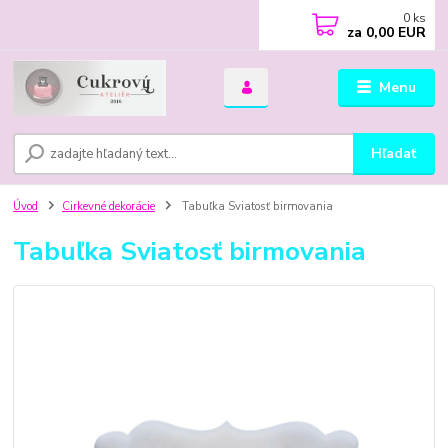
0
ks
za
0,00 EUR
Menu
Hľadať
Úvod
Cirkevné dekorácie
Tabuľka Sviatosť birmovania
Tabuľka Sviatosť birmovania