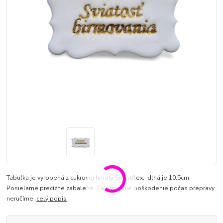
Tabuľka je vyrobená z cukrovej hmoty Smartflex, dlhá je 10,5cm.
Posielame precízne zabalené. Za prípadné poškodenie počas prepravy
neručíme.
celý popis