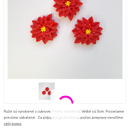
Ruže sú vyrobené z cukrovej hmoty Smartflex. Veľké sú 5cm. Posielame
precízne zabalené. Za prípadné poškodenie počas prepravy neručíme.
celý popis