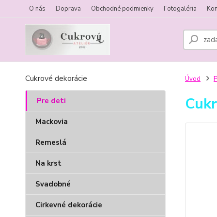
O nás
Doprava
Obchodné podmienky
Fotogaléria
Kon
Cukrové dekorácie
Úvod
P
Cukr
Pre deti
Mackovia
Remeslá
Na krst
Svadobné
Cirkevné dekorácie