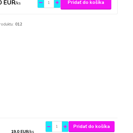
0 EUR
Pridať do košíka
/
ks
roduktu:
012
Pridať do košíka
19,0 EUR
/
ks