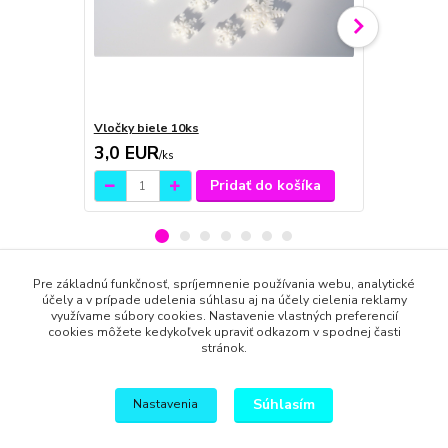
Vločky biele 10ks
Vločky modr
3,0 EUR
3,0 EUR
/
ks
/
k
Pridať do košíka
Pre základnú funkčnosť, spríjemnenie používania webu, analytické
účely a v prípade udelenia súhlasu aj na účely cielenia reklamy
Tovar zaradený v kategóriách
využívame súbory cookies. Nastavenie vlastných preferencií
cookies môžete kedykoľvek upraviť odkazom v spodnej časti
Pre deti
stránok.
Remeslá
Súhlasím
Nastavenia