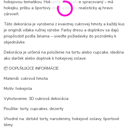
hokejovou tematikou. Hokejista je detailne spracovaný – má
hokejku, prilbu a športový dres, a pôsobí realisticky aj hravo
zároveň.
Táto dekorácia je vyrobená z kvalitnej cukrovej hmoty a každý kus
je originál vďaka ručnej výrobe. Farby dresu a doplnkov sa dajú
prispôsobiť podľa želania – uveďte požiadavky do poznámky k
objednávke.
Dekorácia je určená na položenie na tortu alebo cupcake, ideálna
ako darček alebo doplnok k hokejovej oslave.
📦 DOPLŇUJÚCE INFORMÁCIE
Materiál: cukrová hmota
Motív: hokejista
Vyhotovenie: 3D cukrová dekorácia
Použitie: torty, cupcakes, dezerty
Vhodné na: detské torty, narodeniny, hokejové oslavy, športové
témy