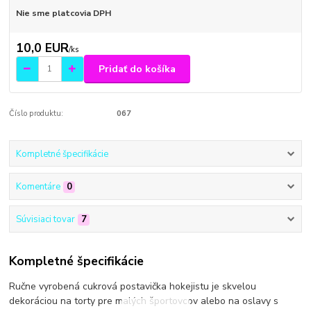
Nie sme platcovia DPH
10,0 EUR
/
ks
Pridať do košíka
Číslo produktu:
067
Kompletné špecifikácie
Komentáre
0
Súvisiaci tovar
7
Kompletné špecifikácie
Ručne vyrobená cukrová postavička hokejistu je skvelou
dekoráciou na torty pre malých športovcov alebo na oslavy s