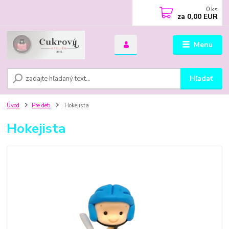
0
ks
za
0,00 EUR
Menu
Hľadať
Úvod
Pre deti
Hokejista
Hokejista