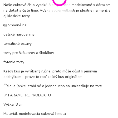
Naše cukrové číslo vysoké 8 cm je ručne modelované s dôrazom
na detail a čisté línie. Vďaka svojej veľkosti je ideálne na menšie
aj klasické torty.
🎂 Vhodné na:
detské narodeniny
tematické oslavy
torty pre škôlkarov a školákov
fotenie torty
Každý kus je vyrábaný ručne, preto môže dôjsť k jemným
odchýlkam – práve to robí každý kus originálom.
Číslo je ľahké, stabilné a jednoducho sa umiestňuje na tortu.
📌 PARAMETRE PRODUKTU
Výška: 8 cm
Materiál: modelovacia cukrová hmota