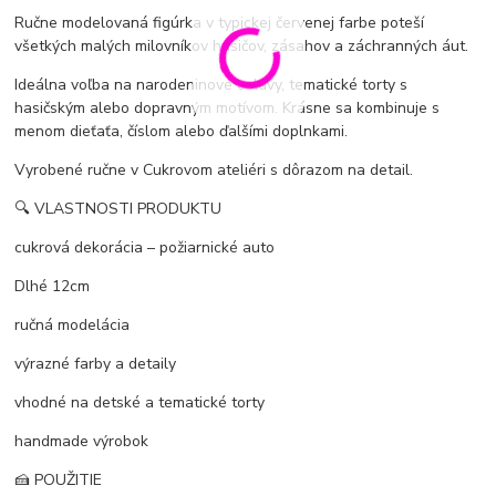
Ručne modelovaná figúrka v typickej červenej farbe poteší
všetkých malých milovníkov hasičov, zásahov a záchranných áut.
Ideálna voľba na narodeninové oslavy, tematické torty s
hasičským alebo dopravným motívom. Krásne sa kombinuje s
menom dieťaťa, číslom alebo ďalšími doplnkami.
Vyrobené ručne v Cukrovom ateliéri s dôrazom na detail.
🔍 VLASTNOSTI PRODUKTU
cukrová dekorácia – požiarnické auto
Dlhé 12cm
ručná modelácia
výrazné farby a detaily
vhodné na detské a tematické torty
handmade výrobok
🍰 POUŽITIE