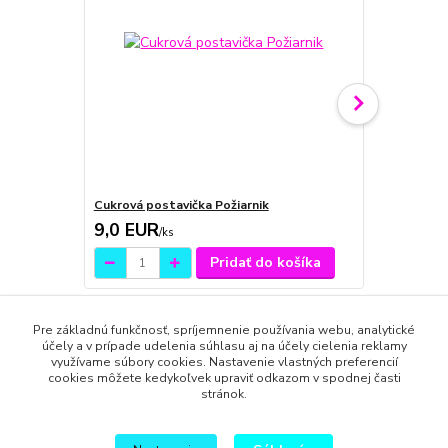
Cukrová postavička Požiarnik
Paw patrol 
9,0 EUR
10,0 EU
/
ks
Pridať do košíka
Pre základnú funkčnosť, spríjemnenie používania webu, analytické
účely a v prípade udelenia súhlasu aj na účely cielenia reklamy
využívame súbory cookies. Nastavenie vlastných preferencií
cookies môžete kedykoľvek upraviť odkazom v spodnej časti
Tovar zaradený v kategóriách
stránok.
Pre deti