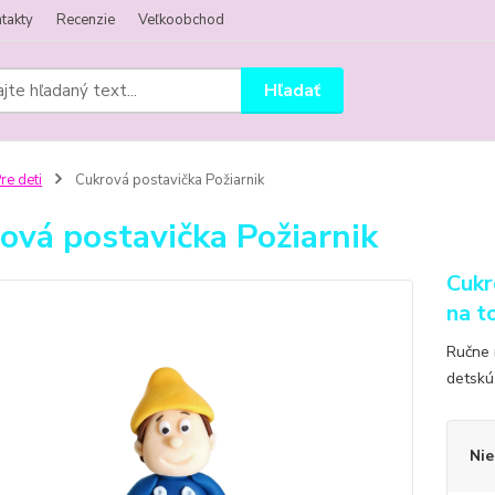
takty
Recenzie
Veľkoobchod
Hľadať
re deti
Cukrová postavička Požiarnik
ová postavička Požiarnik
Cukr
na t
Ručne 
detskú
Nie