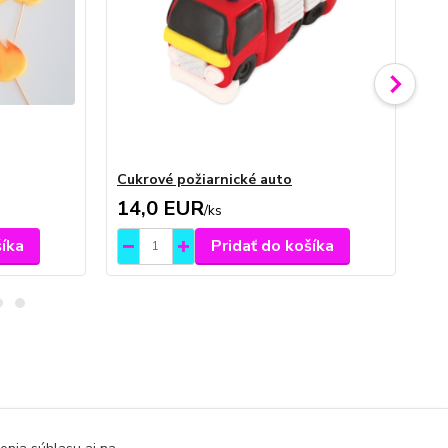
Cukrové požiarnické auto
Do
14,0 EUR
3
/
ks
šíka
Pridať do košíka