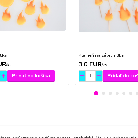
8ks
Plameň na zápich 8ks
UR
3,0 EUR
/
ks
/
ks
Pridať do košíka
Pridať do ko
zaradený v kategóriách