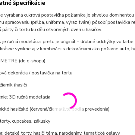
tné špecifikácie
e vyrábaná cukrová postavička požiarnika je skvelou dominantou 
u spracovaniu (prilba, uniforma, výraz tváre) pôsobí postavička r
 párty či tortu ku dňu otvorených dverí u hasičov.
 je ručná modelácia, preto je originál – drobné odchýlky vo farbe
 krásne vynikne aj v kombinácii s dekoráciami ako požiarne auto, hyd
METRE (do e-shopu)
ová dekorácia / postavička na tortu
iarnik (hasič)
nie: 3D ručná modelácia
pické hasičské (červená/čierna/žltá podľa prevedenia)
 torty, cupcakes, zákusky
: detské torty, hasiči téma, narodeniny, tematické oslavy