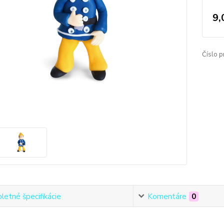
9,
Číslo p
etné špecifikácie
Komentáre
0