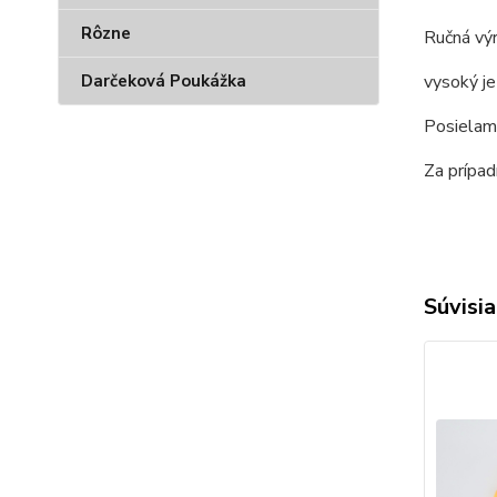
Rôzne
Ručná vý
vysoký j
Darčeková Poukážka
Posielam
Za prípa
Súvisia