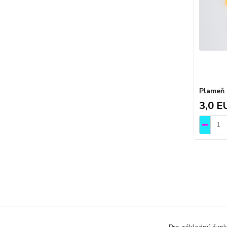
Plameň 
3,0 E
Tovar 