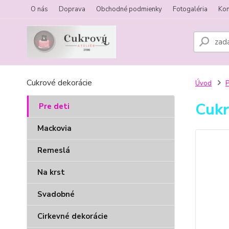
O nás
Doprava
Obchodné podmienky
Fotogaléria
Kon
Cukrové dekorácie
Úvod
P
Cukr
Pre deti
Mackovia
Remeslá
Na krst
Svadobné
Cirkevné dekorácie