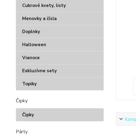
Cukrové kvety, listy
Menovky a čísla
Doplnky
Halloween
Vianoce
Exkluzívne sety
Topiky
Čipky
Čipky
Kompl
Párty