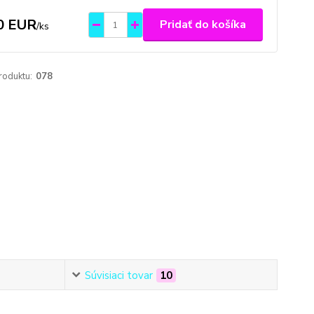
0 EUR
Pridať do košíka
/
ks
roduktu:
078
Súvisiaci tovar
10