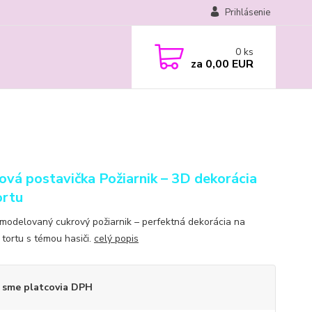
Prihlásenie
0
ks
za
0,00 EUR
ová postavička Požiarnik – 3D dekorácia
ortu
modelovaný cukrový požiarnik – perfektná dekorácia na
 tortu s témou hasiči.
celý popis
 sme platcovia DPH