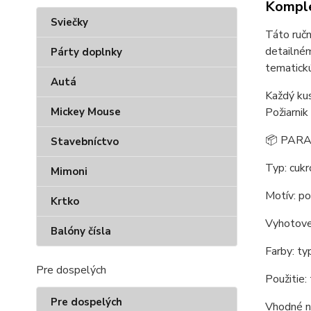
Komple
Sviečky
Táto ručn
detailném
Párty doplnky
tematickú
Autá
Každý kus
Požiarnik
Mickey Mouse
📦 PARA
Stavebníctvo
Typ: cukr
Mimoni
Motív: pož
Krtko
Vyhotove
Balóny čísla
Farby: ty
Pre dospelých
Použitie:
Pre dospelých
Vhodné na