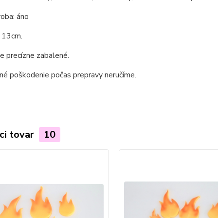
roba: áno
e 13cm.
e precízne zabalené.
dné poškodenie počas prepravy neručíme.
ci tovar
10