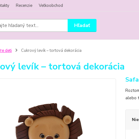
takty
Recenzie
Veľkoobchod
Hľadať
re deti
Cukrový levík – tortová dekorácia
ový levík – tortová dekorácia
Safa
Roztom
alebo 
Nie