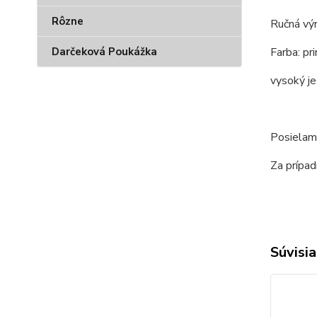
Rôzne
Ručná vý
Farba: pr
Darčeková Poukážka
vysoký j
Posielam
Za prípad
Súvisia