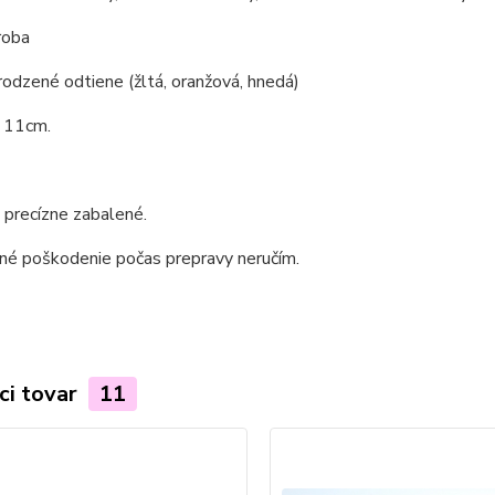
roba
irodzené odtiene (žltá, oranžová, hnedá)
e 11cm.
 precízne zabalené.
né poškodenie počas prepravy neručím.
ci tovar
11