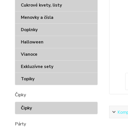
Cukrové kvety, listy
Menovky a čísla
Doplnky
Halloween
Vianoce
Exkluzívne sety
Topiky
Čipky
Čipky
Kompl
Párty