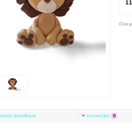
11
Číslo p
etné špecifikácie
Komentáre
0