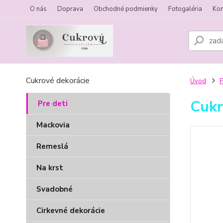
O nás
Doprava
Obchodné podmienky
Fotogaléria
Kon
Cukrové dekorácie
Úvod
P
Cukr
Pre deti
Mackovia
Remeslá
Na krst
Svadobné
Cirkevné dekorácie