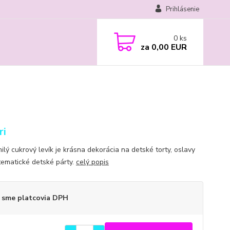
Prihlásenie
0
ks
za
0,00 EUR
ri
ilý cukrový levík je krásna dekorácia na detské torty, oslavy
tematické detské párty.
celý popis
 sme platcovia DPH