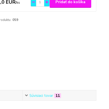
,0 EUR
Pridať do košíka
/
ks
roduktu:
059
Súvisiaci tovar
11