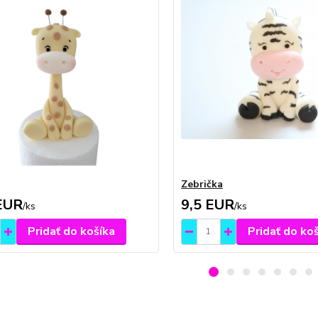
Zebrička
EUR
9,5 EUR
/
ks
/
ks
Pridať do košíka
Pridať do ko