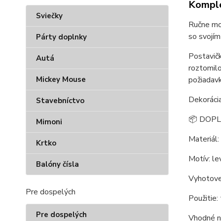
Komple
Sviečky
Ručne mod
so svojím
Párty doplnky
Postavičk
Autá
roztomilo
požiadav
Mickey Mouse
Dekorácia
Stavebníctvo
📦 DOP
Mimoni
Materiál:
Krtko
Motív: le
Balóny čísla
Vyhotove
Pre dospelých
Použitie:
Pre dospelých
Vhodné na