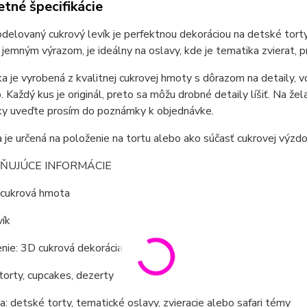
tné špecifikácie
elovaný cukrový levík je perfektnou dekoráciou na detské torty,
 jemným výrazom, je ideálny na oslavy, kde je tematika zvierat, pr
a je vyrobená z kvalitnej cukrovej hmoty s dôrazom na detaily, v
. Každý kus je originál, preto sa môžu drobné detaily líšiť. Na žel
ky uveďte prosím do poznámky k objednávke.
 je určená na položenie na tortu alebo ako súčasť cukrovej výzdo
LŇUJÚCE INFORMÁCIE
 cukrová hmota
vík
nie: 3D cukrová dekorácia
 torty, cupcakes, dezerty
: detské torty, tematické oslavy, zvieracie alebo safari témy