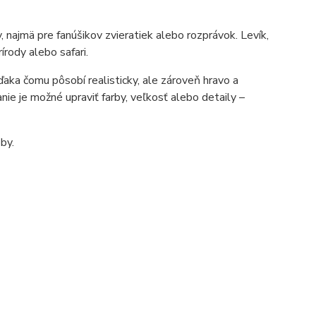
 najmä pre fanúšikov zvieratiek alebo rozprávok. Levík,
írody alebo safari.
ďaka čomu pôsobí realisticky, ale zároveň hravo a
anie je možné upraviť farby, veľkosť alebo detaily –
by.