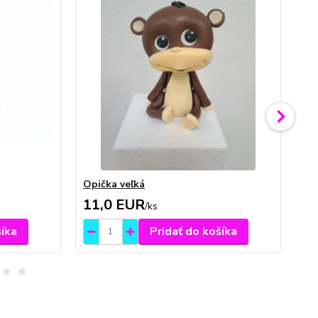
Opička veľká
Sl
11,0 EUR
1
/
ks
šíka
Pridať do košíka