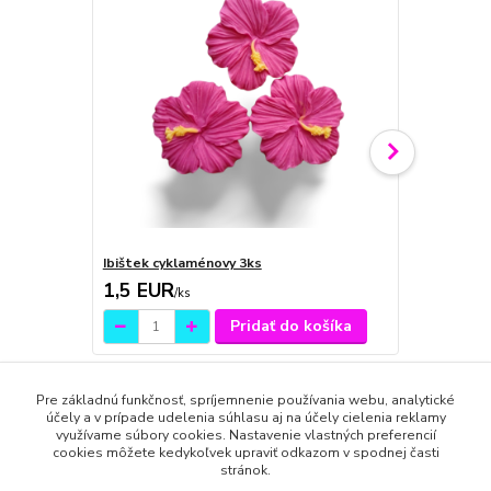
Ibištek cyklaménovy 3ks
Meno jedno
1,5 EUR
0,2 EUR
/
ks
/
k
Pridať do košíka
Pre základnú funkčnosť, spríjemnenie používania webu, analytické
účely a v prípade udelenia súhlasu aj na účely cielenia reklamy
využívame súbory cookies. Nastavenie vlastných preferencií
cookies môžete kedykoľvek upraviť odkazom v spodnej časti
Tovar zaradený v kategóriách
stránok.