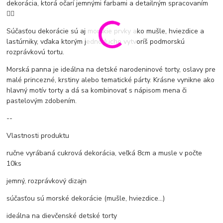
dekorácia, ktorá očarí jemnými farbami a detailným spracovaním
🧜‍♀️
Súčasťou dekorácie sú aj morskie prvky ako mušle, hviezdice a
lastúrniky, vďaka ktorým jednoducho vytvoríš podmorskú
rozprávkovú tortu.
Morská panna je ideálna na detské narodeninové torty, oslavy pre
malé princezné, krstiny alebo tematické párty. Krásne vynikne ako
hlavný motív torty a dá sa kombinovať s nápisom mena či
pastelovým zdobením.
--
Vlastnosti produktu
ručne vyrábaná cukrová dekorácia, veľká 8cm a musle v počte
10ks
jemný, rozprávkový dizajn
súčasťou sú morské dekorácie (mušle, hviezdice…)
ideálna na dievčenské detské torty