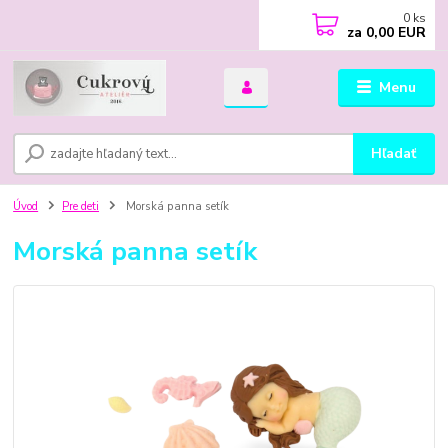
0
ks
za
0,00 EUR
Menu
Hľadať
Úvod
Pre deti
Morská panna setík
Morská panna setík