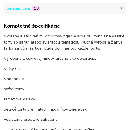
Súvisiaci tovar
10
Kompletné špecifikácie
Výrazný a zároveň milý cukrový tiger je skvelou voľbou na detské
torty so safari alebo zvieracou tematikou. Ručná výroba a žiarivé
farby zaručia, že tiger bude dominantou každej torty.
Vyrobené z cukrovej hmoty, určené ako dekorácia.
Veľký 6cm
Vhodné na:
safari torty
tematické oslavy
detské torty pre malých milovníkov zvieratiek
Posielame precízne zabalené.
Za prípadné poškodenie počas prepravy neručíme.