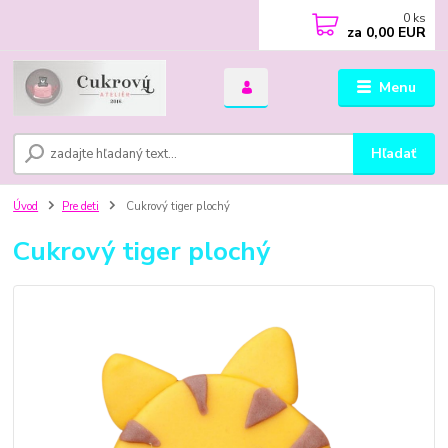
0
ks
za
0,00 EUR
Menu
Hľadať
Úvod
Pre deti
Cukrový tiger plochý
Cukrový tiger plochý