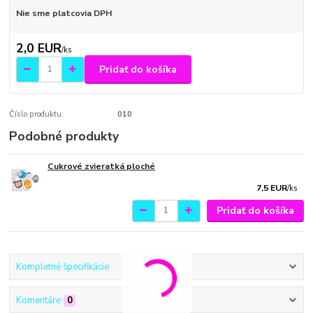
Nie sme platcovia DPH
2,0 EUR
/
ks
Pridať do košíka
Číslo produktu:
010
Podobné produkty
Cukrové zvieratká ploché
7,5 EUR
/
ks
Pridať do košíka
Kompletné špecifikácie
Komentáre
0